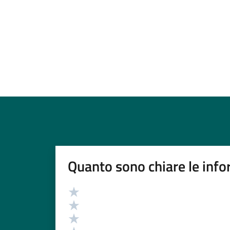
Quanto sono chiare le info
Valutazione
Valuta 5 stelle su 5
Valuta 4 stelle su 5
Valuta 3 stelle su 5