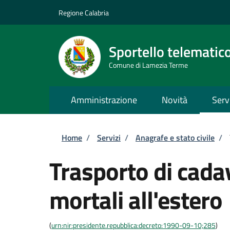
Salta al contenuto principale
Skip to footer content
Regione Calabria
Sportello telematic
Comune di Lamezia Terme
Amministrazione
Novità
Serv
Briciole di pane
Home
/
Servizi
/
Anagrafe e stato civile
/
Trasporto di cadav
mortali all'estero
(
urn:nir:presidente.repubblica:decreto:1990-09-10;285
)