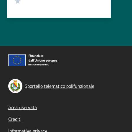
Valuta 1 stelle su 5
Sportello telematico polifunzionale
Footer menu
Area riservata
Crediti
Informativa privacy