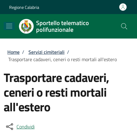
Salta al contenuto principale
Skip to footer content
Regione Calabria
Sportello telematico
polifunzionale
Briciole di pane
Home
/
Servizi cimiteriali
/
Trasportare cadaveri, ceneri o resti mortali all'estero
Trasportare cadaveri,
ceneri o resti mortali
all'estero
Condividi