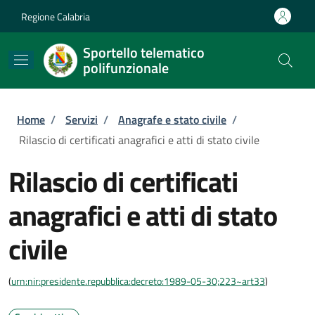
Salta al contenuto principale
Skip to footer content
Regione Calabria
Sportello telematico
polifunzionale
Briciole di pane
Home
/
Servizi
/
Anagrafe e stato civile
/
Rilascio di certificati anagrafici e atti di stato civile
Rilascio di certificati
anagrafici e atti di stato
civile
(
urn:nir:presidente.repubblica:decreto:1989-05-30;223~art33
)