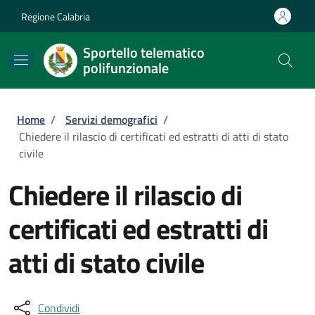
Salta al contenuto principale
Skip to footer content
Regione Calabria
Sportello telematico
polifunzionale
Briciole di pane
Home
/
Servizi demografici
/
Chiedere il rilascio di certificati ed estratti di atti di stato
civile
Chiedere il rilascio di
certificati ed estratti di
atti di stato civile
Condividi