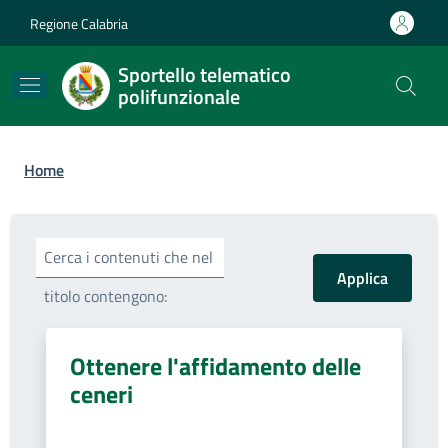
Salta al contenuto principale
Skip to footer content
Regione Calabria
Sportello telematico
polifunzionale
Briciole di pane
Home
Cerca i contenuti che nel
titolo contengono:
Ottenere l'affidamento delle
ceneri