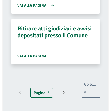
VAI ALLA PAGINA
Ritirare atti giudiziari e avvisi
depositati presso il Comune
VAI ALLA PAGINA
Write th
Go to…
Pagina
5
Pagina precedente
Pagina attuale
Prossima pagina