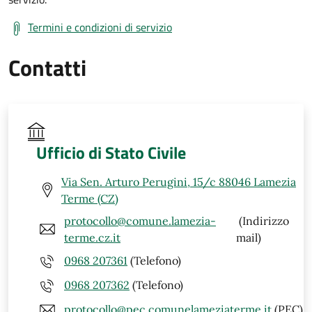
Termini e condizioni di servizio
Contatti
Ufficio di Stato Civile
Via Sen. Arturo Perugini, 15/c 88046 Lamezia
Terme (CZ)
protocollo@comune.lamezia-
(Indirizzo
terme.cz.it
mail)
0968 207361
(Telefono)
0968 207362
(Telefono)
protocollo@pec.comunelameziaterme.it
(PEC)