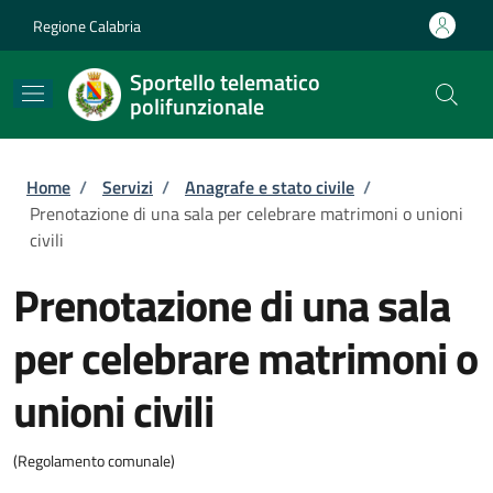
Salta al contenuto principale
Skip to footer content
Regione Calabria
Sportello telematico
polifunzionale
Briciole di pane
Home
/
Servizi
/
Anagrafe e stato civile
/
Prenotazione di una sala per celebrare matrimoni o unioni
civili
Prenotazione di una sala
per celebrare matrimoni o
unioni civili
(Regolamento comunale)