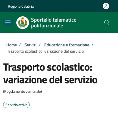
Salta al contenuto principale
Skip to footer content
Regione Calabria
Sportello telematico
polifunzionale
Briciole di pane
Home
/
Servizi
/
Educazione e formazione
/
Trasporto scolastico: variazione del servizio
Trasporto scolastico:
variazione del servizio
(Regolamento comunale)
Servizio attivo