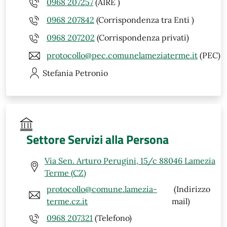
0968 207257
(AIRE )
0968 207842
(Corrispondenza tra Enti )
0968 207202
(Corrispondenza privati)
protocollo@pec.comunelameziaterme.it
(PEC)
Stefania
Petronio
Settore Servizi alla Persona
Via Sen. Arturo Perugini, 15/c 88046 Lamezia
Terme (CZ)
protocollo@comune.lamezia-
(Indirizzo
terme.cz.it
mail)
0968 207321
(Telefono)