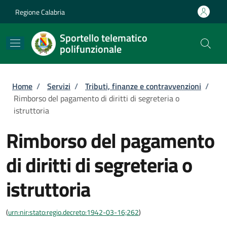
Salta al contenuto principale
Skip to footer content
Regione Calabria
Sportello telematico
polifunzionale
Briciole di pane
Home
/
Servizi
/
Tributi, finanze e contravvenzioni
/
Rimborso del pagamento di diritti di segreteria o
istruttoria
Rimborso del pagamento
di diritti di segreteria o
istruttoria
(
urn:nir:stato:regio.decreto:1942-03-16;262
)