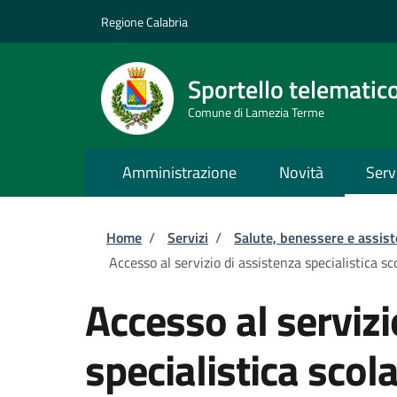
Salta al contenuto principale
Skip to footer content
Regione Calabria
Sportello telematic
Comune di Lamezia Terme
Amministrazione
Novità
Serv
Briciole di pane
Home
/
Servizi
/
Salute, benessere e assis
Accesso al servizio di assistenza specialistica sc
Accesso al servizi
specialistica scol