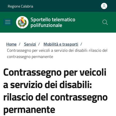
Salta al contenuto principale
Skip to footer content
Regione Calabria
Sportello telematico
polifunzionale
Briciole di pane
Home
/
Servizi
/
Mobilità e trasporti
/
Contrassegno per veicoli a servizio dei disabili: rilascio del
contrassegno permanente
Contrassegno per veicoli
a servizio dei disabili:
rilascio del contrassegno
permanente