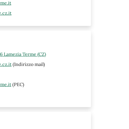
me.it
cz.it
46 Lamezia Terme (CZ)
cz.it
(Indirizzo mail)
me.it
(PEC)