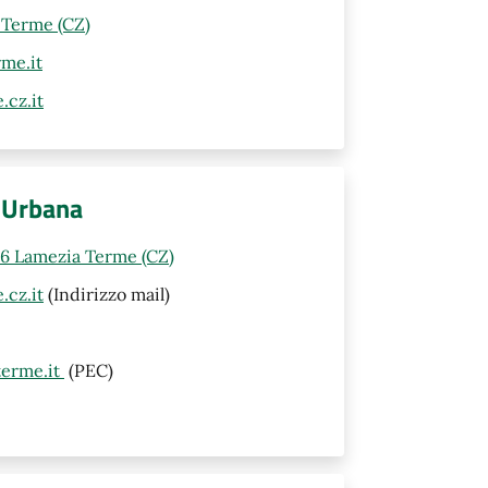
 Terme (CZ)
me.it
cz.it
a Urbana
46 Lamezia Terme (CZ)
cz.it
(Indirizzo mail)
terme.it
(PEC)