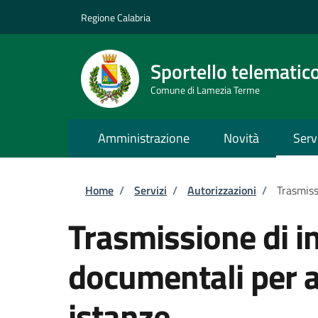
Salta al contenuto principale
Skip to footer content
Regione Calabria
Sportello telematic
Comune di Lamezia Terme
Amministrazione
Novità
Serv
Briciole di pane
Home
/
Servizi
/
Autorizzazioni
/
Trasmiss
Trasmissione di i
documentali per al
istanze