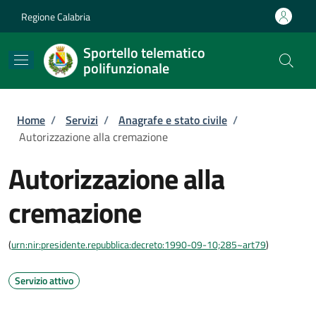
Salta al contenuto principale
Skip to footer content
Regione Calabria
Sportello telematico
polifunzionale
Briciole di pane
Home
/
Servizi
/
Anagrafe e stato civile
/
Autorizzazione alla cremazione
Autorizzazione alla
cremazione
(
urn:nir:presidente.repubblica:decreto:1990-09-10;285~art79
)
Servizio attivo