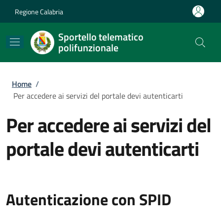
Salta al contenuto principale
Skip to footer content
Regione Calabria
Sportello telematico
polifunzionale
Briciole di pane
Home
/
Per accedere ai servizi del portale devi autenticarti
Per accedere ai servizi del
portale devi autenticarti
Autenticazione con SPID