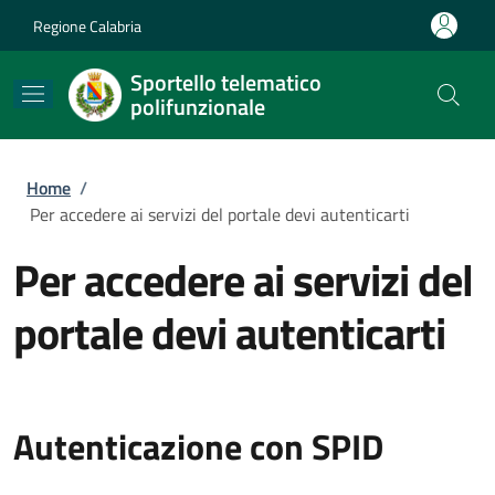
Salta al contenuto principale
Skip to footer content
Regione Calabria
Sportello telematico
polifunzionale
Briciole di pane
Home
/
Per accedere ai servizi del portale devi autenticarti
Per accedere ai servizi del
portale devi autenticarti
Autenticazione con SPID