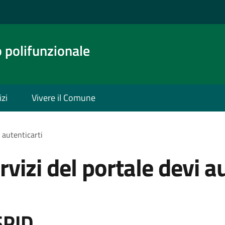
o polifunzionale
izi
Vivere il Comune
i autenticarti
rvizi del portale devi a
SPID