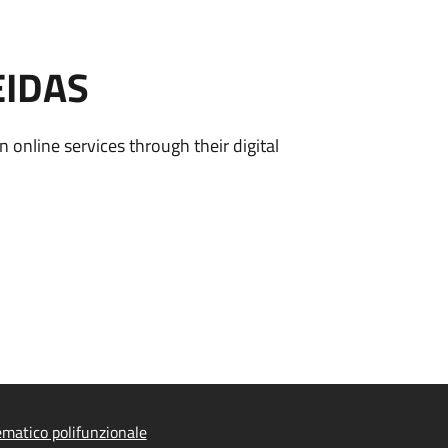
EIDAS
n online services through their digital
ematico polifunzionale