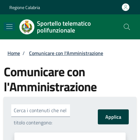
Salta al contenuto principale
Skip to footer content
Regione Calabria
Sportello telematico
polifunzionale
Briciole di pane
Home
/
Comunicare con l'Amministrazione
Comunicare con
l'Amministrazione
Cerca i contenuti che nel
titolo contengono: