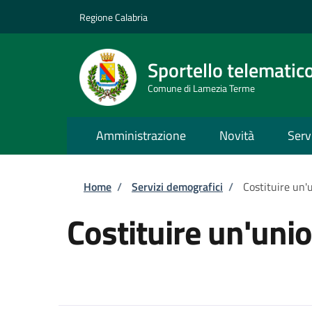
Salta al contenuto principale
Skip to footer content
Regione Calabria
Sportello telematic
Comune di Lamezia Terme
Amministrazione
Novità
Serv
Briciole di pane
Home
/
Servizi demografici
/
Costituire un'u
Costituire un'unio