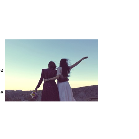
re
re