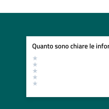
Quanto sono chiare le info
Valutazione
Valuta 5 stelle su 5
Valuta 4 stelle su 5
Valuta 3 stelle su 5
Valuta 2 stelle su 5
Valuta 1 stelle su 5