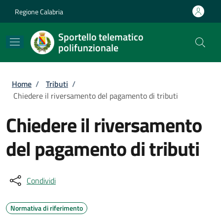
Salta al contenuto principale
Skip to footer content
Regione Calabria
Sportello telematico
polifunzionale
Briciole di pane
Home
/
Tributi
/
Chiedere il riversamento del pagamento di tributi
Chiedere il riversamento
del pagamento di tributi
Condividi
Normativa di riferimento