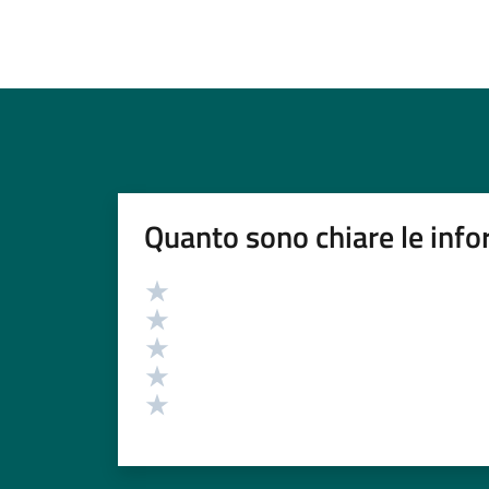
Quanto sono chiare le info
Valutazione
Valuta 5 stelle su 5
Valuta 4 stelle su 5
Valuta 3 stelle su 5
Valuta 2 stelle su 5
Valuta 1 stelle su 5