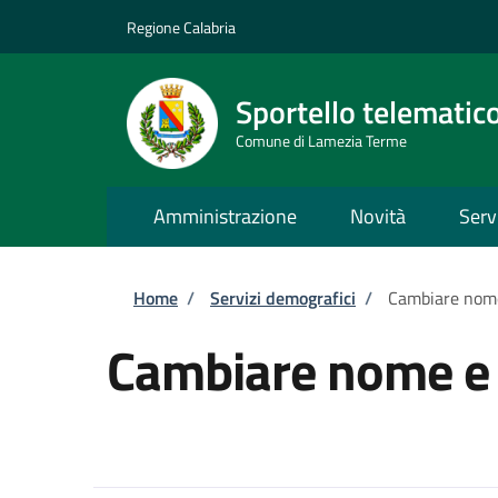
Salta al contenuto principale
Skip to footer content
Regione Calabria
Sportello telematic
Comune di Lamezia Terme
Amministrazione
Novità
Serv
Briciole di pane
Home
/
Servizi demografici
/
Cambiare nom
Cambiare nome e