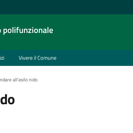
o polifunzionale
izi
Vivere il Comune
ndare all'asilo nido
ido