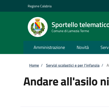
Salta al contenuto principale
Skip to footer content
Regione Calabria
Sportello telematic
Comune di Lamezia Terme
Amministrazione
Novità
Serv
Briciole di pane
Home
/
Servizi scolastici e per l'infanzia
/
A
Andare all'asilo n