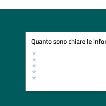
Quanto sono chiare le info
Valutazione
Valuta 5 stelle su 5
Valuta 4 stelle su 5
Valuta 3 stelle su 5
Valuta 2 stelle su 5
Valuta 1 stelle su 5